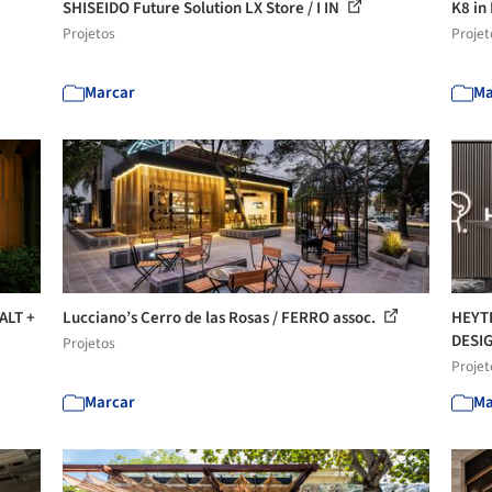
SHISEIDO Future Solution LX Store / I IN
K8 in
Projetos
Projet
Marcar
Ma
ALT +
Lucciano’s Cerro de las Rosas / FERRO assoc.
HEYTE
DESI
Projetos
Projet
Marcar
Ma