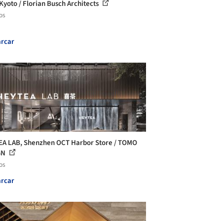
 Kyoto / Florian Busch Architects
os
rcar
A LAB, Shenzhen OCT Harbor Store / TOMO
GN
os
rcar