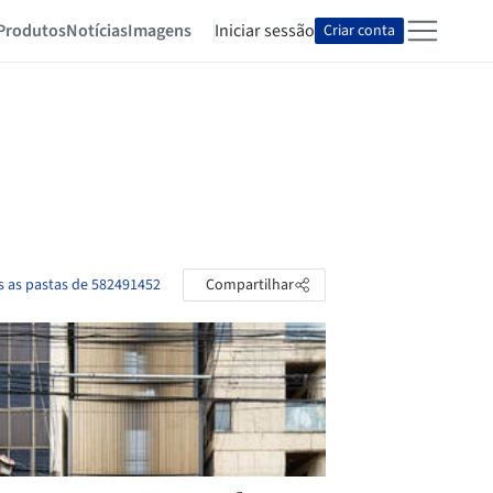
Produtos
Notícias
Imagens
Iniciar sessão
Criar conta
s as pastas de 582491452
Compartilhar