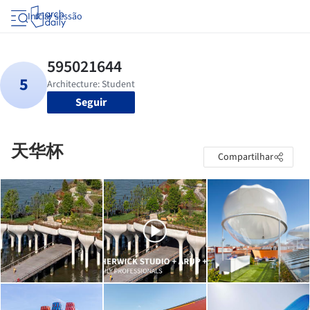
Iniciar sessão
Seguir
天华杯
Compartilhar