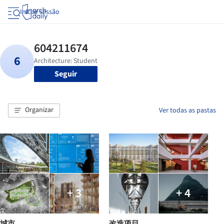
Iniciar sessão
Seguir
Organizar
Ver todas as pastas
+ 3
+ 4
城市
改造项目