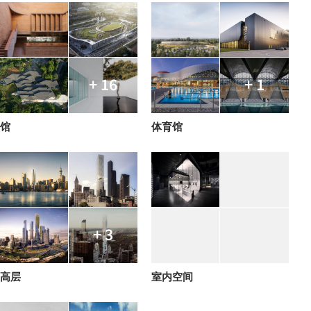
+ 16
+ 1
馆
体育馆
+ 3
高层
室内空间