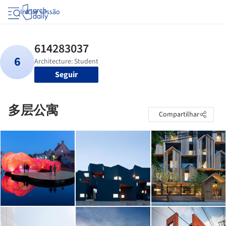
Iniciar sessão
Seguir
多层公寓
Compartilhar