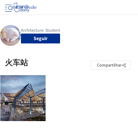
Iniciar sessão
Seguir
火车站
Compartilhar