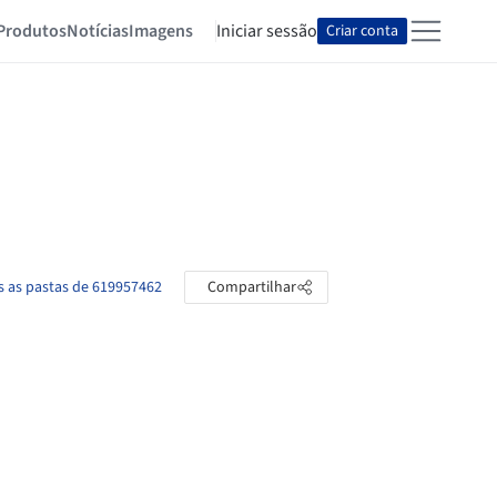
Produtos
Notícias
Imagens
Iniciar sessão
Criar conta
s as pastas de 619957462
Compartilhar