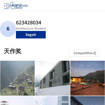
Iniciar sessão
Seguir
天作奖
Compartilhar