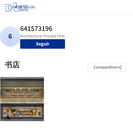
Iniciar sessão
Seguir
书店
Compartilhar