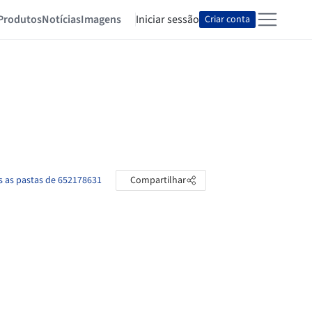
Produtos
Notícias
Imagens
Iniciar sessão
Criar conta
s as pastas de 652178631
Compartilhar