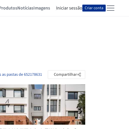
Produtos
Notícias
Imagens
Iniciar sessão
Criar conta
s as pastas de 652178631
Compartilhar