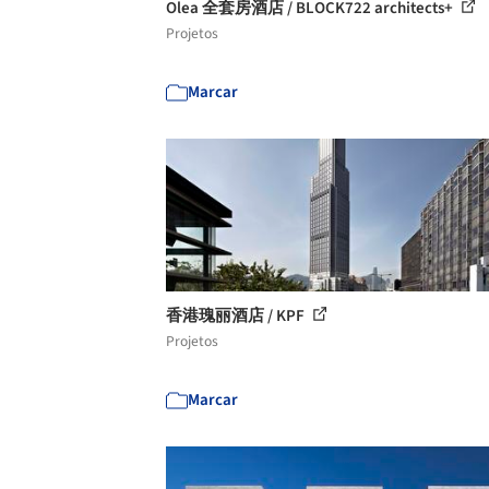
Olea 全套房酒店 / BLOCK722 architects+
Projetos
Marcar
香港瑰丽酒店 / KPF
Projetos
Marcar