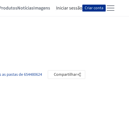
Produtos
Notícias
Imagens
Iniciar sessão
Criar conta
s as pastas de 654480624
Compartilhar