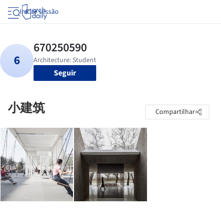
Iniciar sessão
Seguir
小建筑
Compartilhar