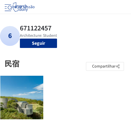
Iniciar sessão
Seguir
民宿
Compartilhar