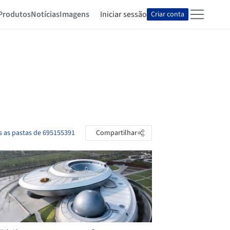
Produtos
Notícias
Imagens
Iniciar sessão
Criar conta
s as pastas de 695155391
Compartilhar