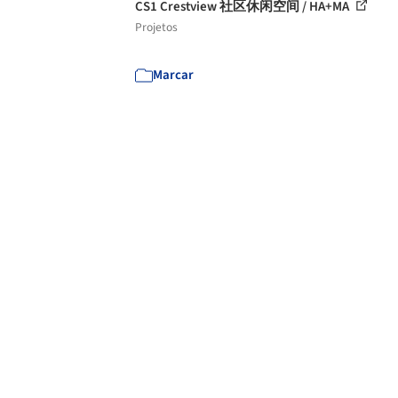
CS1 Crestview 社区休闲空间 / HA+MA
Projetos
Marcar