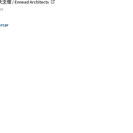
馆 / Ennead Architects
os
rcar