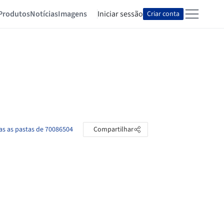
Produtos
Notícias
Imagens
Iniciar sessão
Criar conta
as as pastas de 70086504
Compartilhar