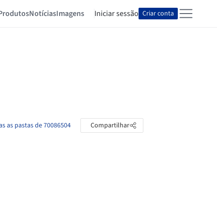
Produtos
Notícias
Imagens
Iniciar sessão
Criar conta
as as pastas de 70086504
Compartilhar