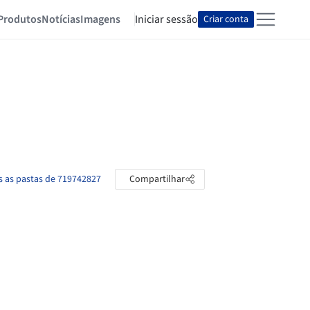
Produtos
Notícias
Imagens
Iniciar sessão
Criar conta
s as pastas de 719742827
Compartilhar