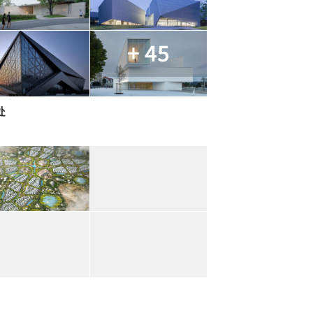
+ 45
处