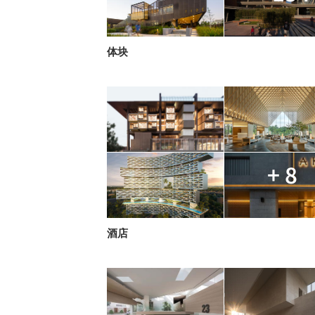
体块
+ 8
酒店