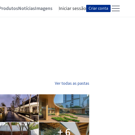
Produtos
Notícias
Imagens
Iniciar sessão
Criar conta
Ver todas as pastas
+ 6