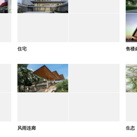
住宅
售楼
风雨连廊
生态