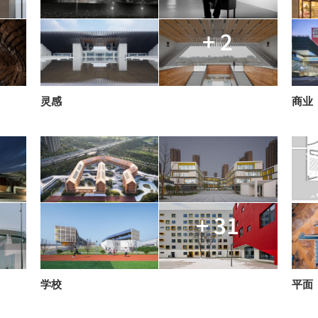
+ 2
灵感
商业
+ 31
学校
平面