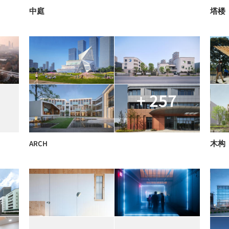
中庭
塔楼
+ 257
ARCH
木构