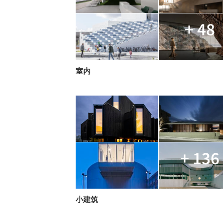
+ 48
室内
+ 136
小建筑