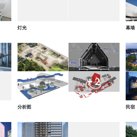
灯光
幕墙
+ 2
分析图
民宿