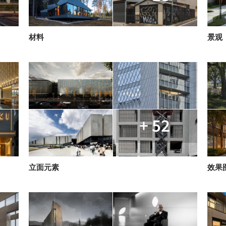
材料
景观
+ 52
立面元素
效果