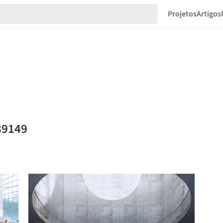
Projetos
Artigos
89149