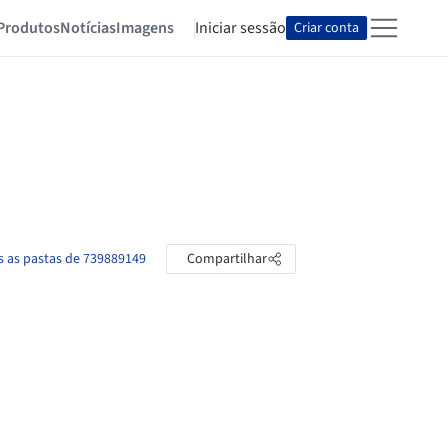
Produtos
Notícias
Imagens
Iniciar sessão
Criar conta
s as pastas de 739889149
Compartilhar