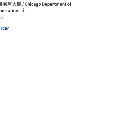
河大道 / Chicago Department of
portation
os
rcar