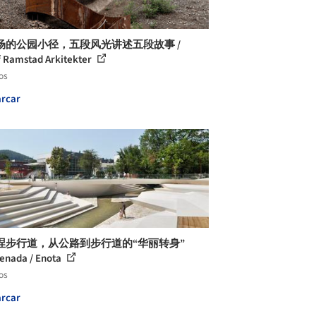
场的公园小径，五段风光讲述五段故事 /
f Ramstad Arkitekter
os
rcar
涅步行道，从公路到步行道的“华丽转身”
enada / Enota
os
rcar