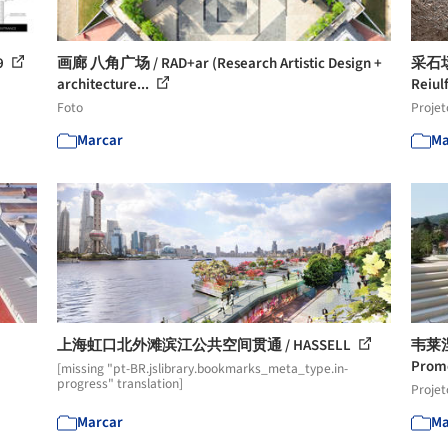
9
画廊 八角广场 / RAD+ar (Research Artistic Design +
采石
architecture...
Reiul
Foto
Projet
Marcar
Ma
上海虹口北外滩滨江公共空间贯通 / HASSELL
韦莱
Prom
[missing "pt-BR.jslibrary.bookmarks_meta_type.in-
progress" translation]
Projet
Marcar
Ma