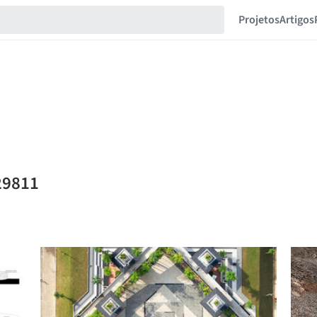
Projetos
Artigos
29811