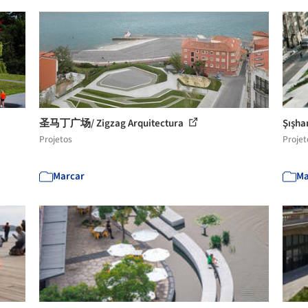
圣马丁广场/ Zigzag Arquitectura
Şış
Projetos
Projet
Marcar
Ma