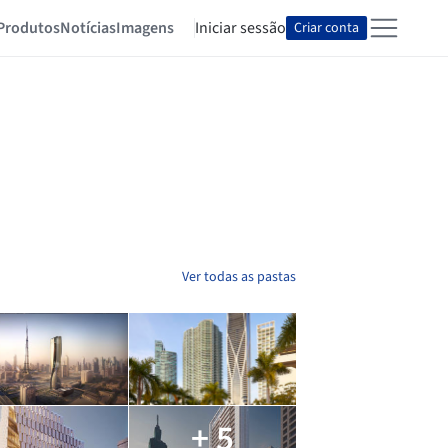
Produtos
Notícias
Imagens
Iniciar sessão
Criar conta
Ver todas as pastas
+ 5