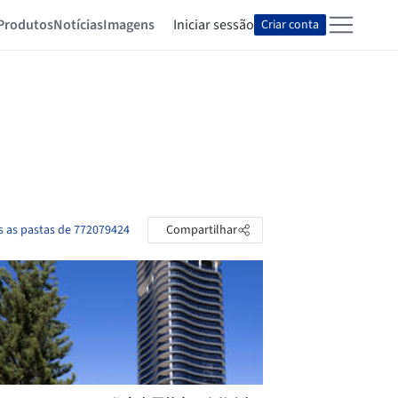
Produtos
Notícias
Imagens
Iniciar sessão
Criar conta
s as pastas de 772079424
Compartilhar