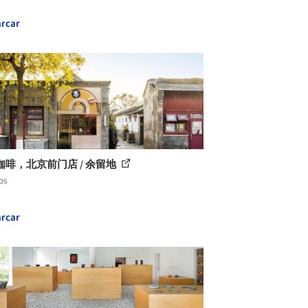
rcar
咖啡，北京前门店 / 余留地
os
rcar