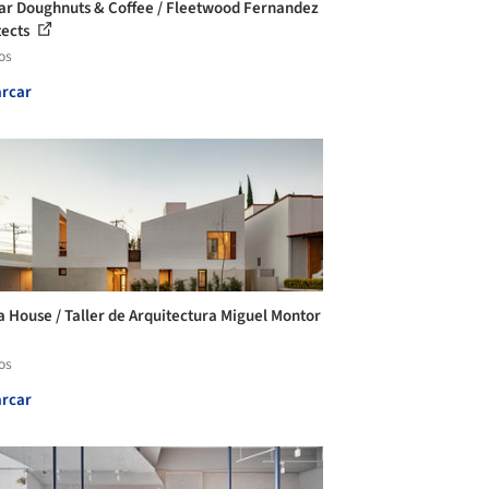
ar Doughnuts & Coffee / Fleetwood Fernandez
tects
os
rcar
a House / Taller de Arquitectura Miguel Montor
os
rcar