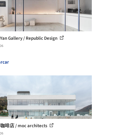
Yan Gallery / Republic Design
os
rcar
咖啡店 / moc architects
os