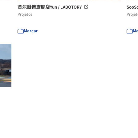
首尔眼镜旗舰店Yun / LABOTORY
Soo
Projetos
Projet
Marcar
Ma