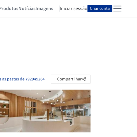
Produtos
Notícias
Imagens
Iniciar sessão
Criar conta
s as pastas de 792949264
Compartilhar