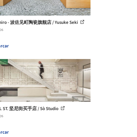
hiro - 波佐见町陶瓷旗舰店 / Yusuke Seki
os
rcar
L ST. 坚尼街买手店 / Sò Studio
os
rcar