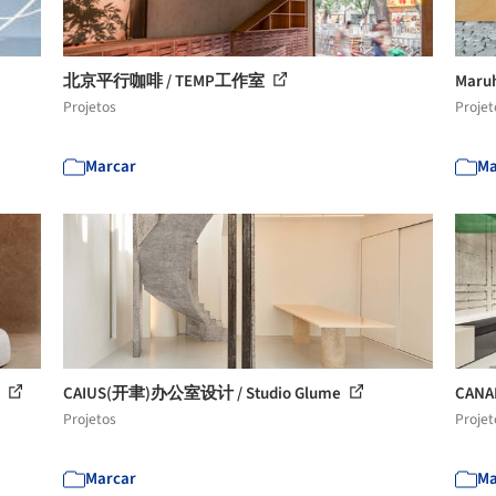
北京平行咖啡 / TEMP工作室
Maru
Projetos
Projet
Marcar
Ma
o
CAIUS(开聿)办公室设计 / Studio Glume
CANA
Projetos
Projet
Marcar
Ma