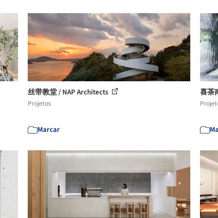
丝带教堂 / NAP Architects
喜茶
Projetos
Projet
Marcar
Ma