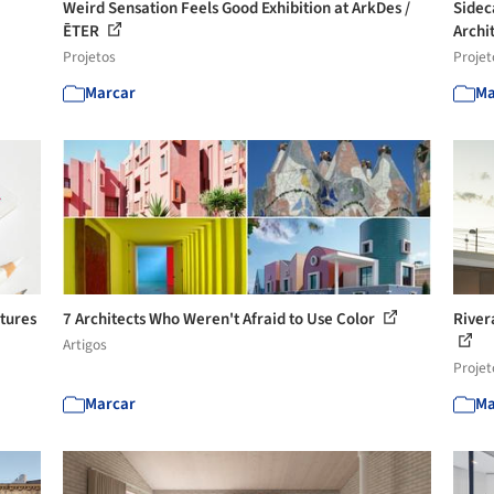
Weird Sensation Feels Good Exhibition at ArkDes /
Sidec
ĒTER
Archi
Projetos
Projet
Marcar
Ma
tures
7 Architects Who Weren't Afraid to Use Color
River
Artigos
Projet
Marcar
Ma