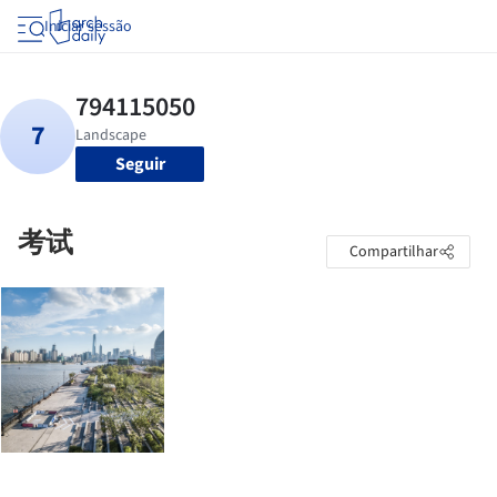
Iniciar sessão
Seguir
考试
Compartilhar