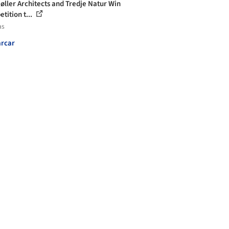
Møller Architects and Tredje Natur Win
tition t...
as
rcar