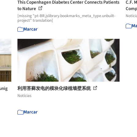
This Copenhagen Diabetes Center Connects Patients
C.F. 
to Nature
Compe
[missing "pt-BR.jslibrary.bookmarks_meta_type.unbuilt-
Notíci
project" translation]
Ma
Marcar
unig
利用苔藓发电的模块化绿植墙壁系统
Notícias
Marcar