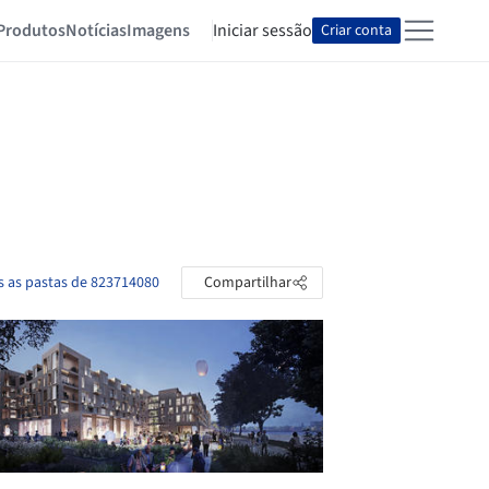
Produtos
Notícias
Imagens
Iniciar sessão
Criar conta
s as pastas de 823714080
Compartilhar