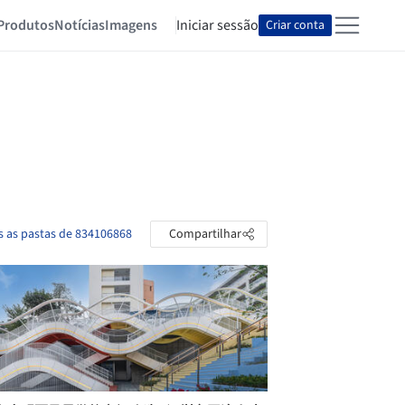
Produtos
Notícias
Imagens
Iniciar sessão
Criar conta
s as pastas de 834106868
Compartilhar