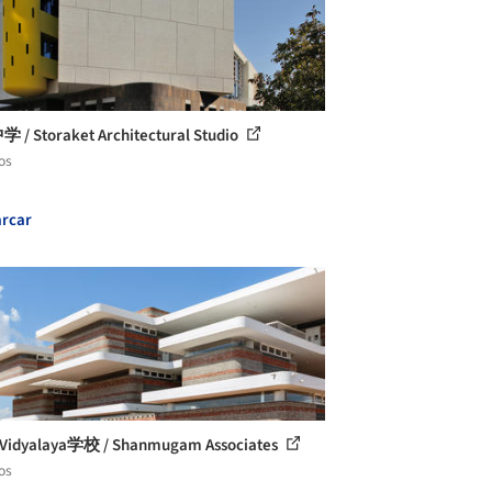
学 / Storaket Architectural Studio
os
rcar
 Vidyalaya学校 / Shanmugam Associates
os