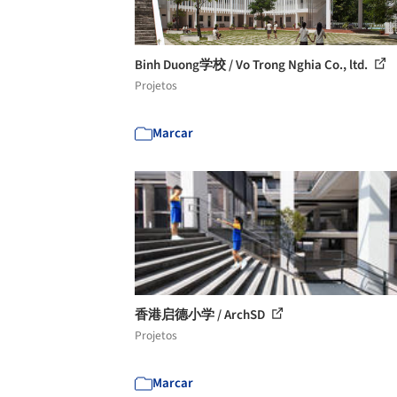
Binh Duong学校 / Vo Trong Nghia Co., ltd.
Projetos
Marcar
香港启德小学 / ArchSD
Projetos
Marcar