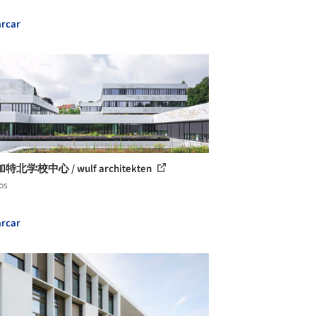
rcar
北学校中心 / wulf architekten
os
rcar