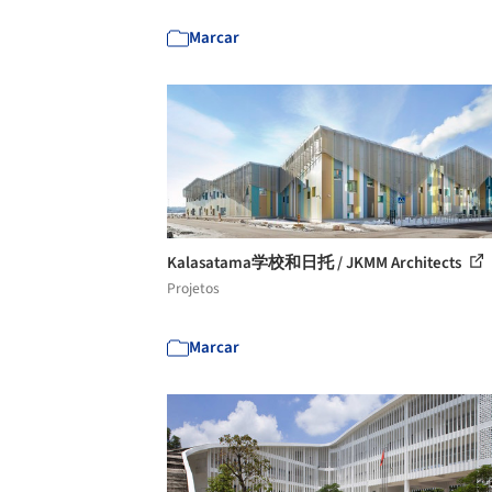
Marcar
Kalasatama学校和日托 / JKMM Architects
Projetos
Marcar