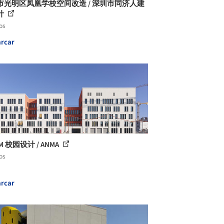
市光明区凤凰学校空间改造 / 深圳市同济人建
计
os
rcar
M 校园设计 / ANMA
os
rcar