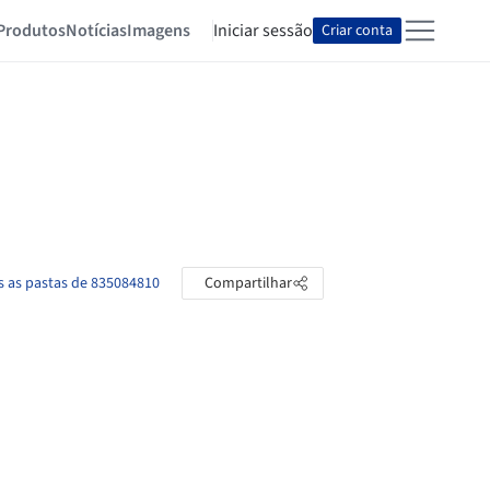
Produtos
Notícias
Imagens
Iniciar sessão
Criar conta
s as pastas de 835084810
Compartilhar