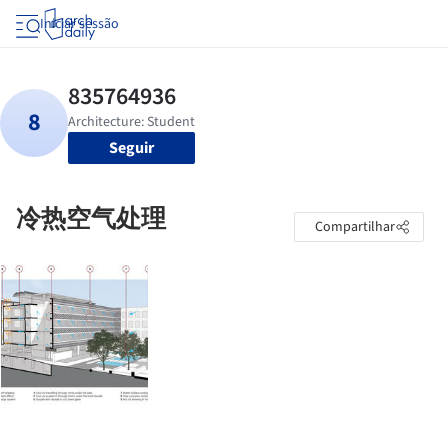
Iniciar sessão
Seguir
冷热空气处理
Compartilhar