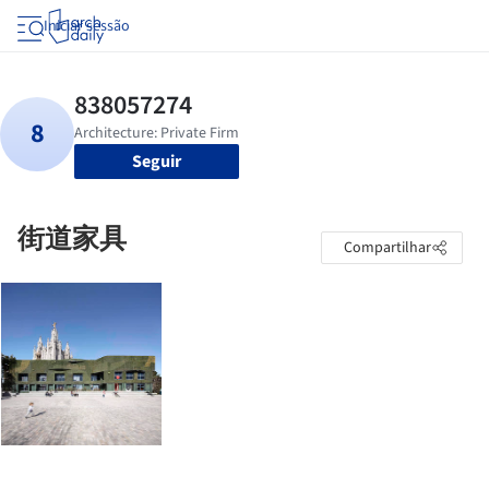
Iniciar sessão
Seguir
街道家具
Compartilhar