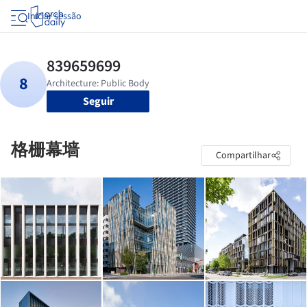
Iniciar sessão
Seguir
格栅幕墙
Compartilhar