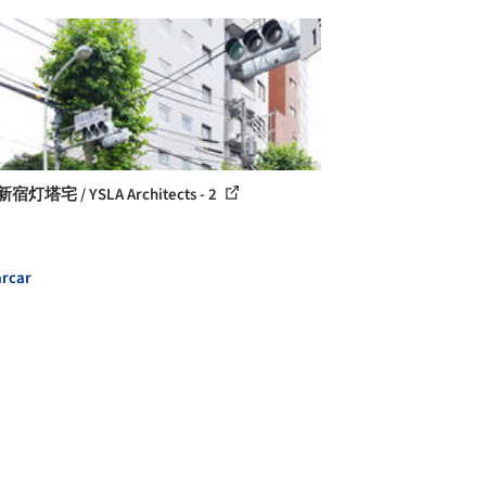
宿灯塔宅 / YSLA Architects - 2
rcar