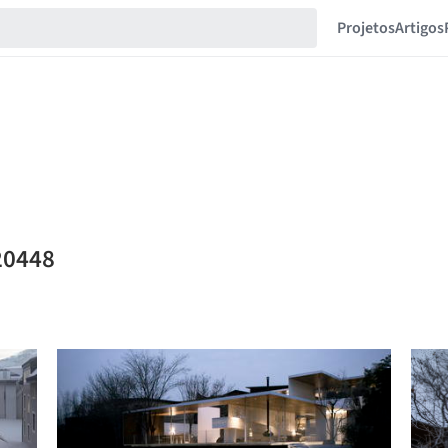
Projetos
Artigos
20448