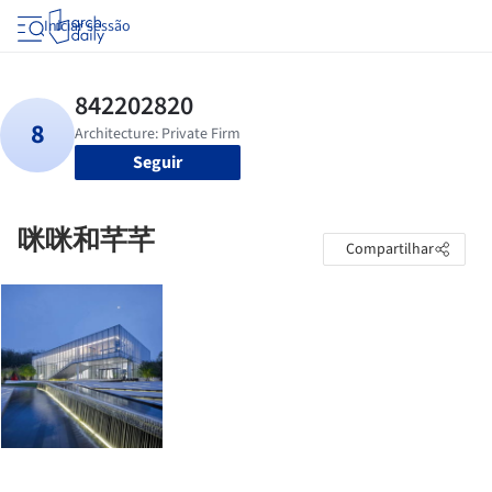
Iniciar sessão
Seguir
咪咪和芊芊
Compartilhar