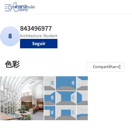
Iniciar sessão
Seguir
色彩
Compartilhar