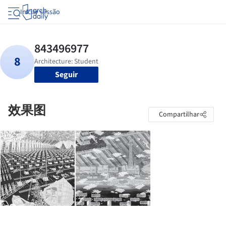
Iniciar sessão
Seguir
效果图
Compartilhar