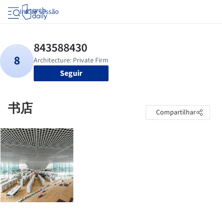
Iniciar sessão
Seguir
书店
Compartilhar