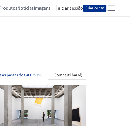
Produtos
Notícias
Imagens
Iniciar sessão
Criar conta
s as pastas de 846629196
Compartilhar