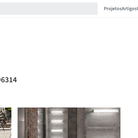
Projetos
Artigos
96314