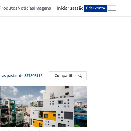
Produtos
Notícias
Imagens
Iniciar sessão
Criar conta
s as pastas de 857308113
Compartilhar