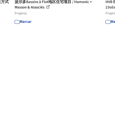
住方式
波尔多Bassins à Flot地区住宅项目 / Hamonic +
HV
Masson & Associés
23o5s
Projetos
Projet
Marcar
Ma