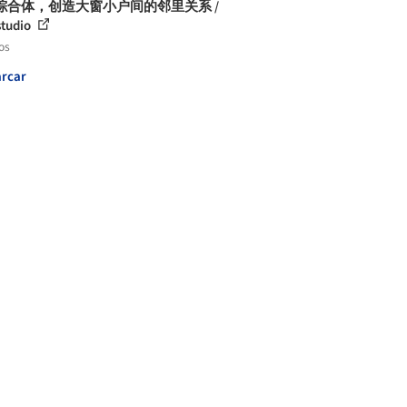
B 综合体，创造大窗小户间的邻里关系 /
tudio
os
rcar