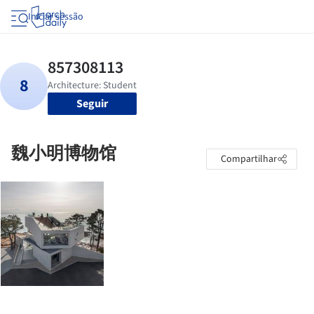
Iniciar sessão
Seguir
魏小明博物馆
Compartilhar