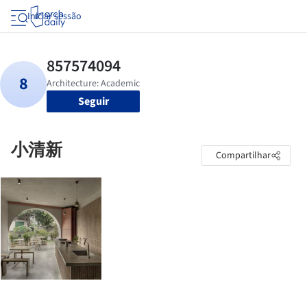
Iniciar sessão
Seguir
小清新
Compartilhar