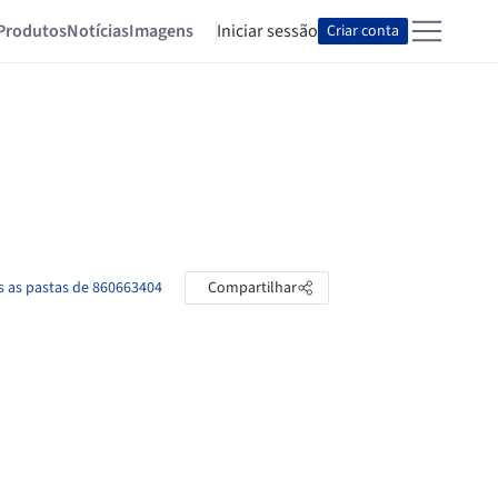
Produtos
Notícias
Imagens
Iniciar sessão
Criar conta
s as pastas de 860663404
Compartilhar