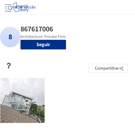
Iniciar sessão
Seguir
？
Compartilhar