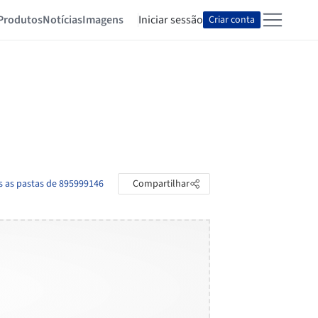
Produtos
Notícias
Imagens
Iniciar sessão
Criar conta
s as pastas de 895999146
Compartilhar