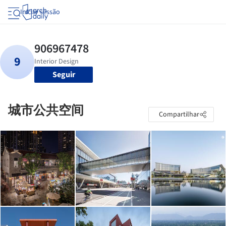
Iniciar sessão
Seguir
城市公共空间
Compartilhar