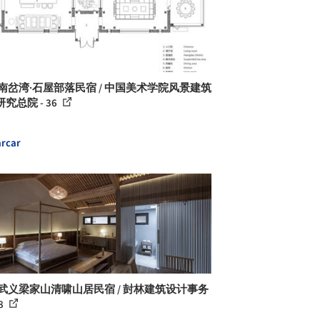
 南岔湾·石屋部落民宿 / 中国美术学院风景建筑
究总院 - 36
rcar
 武义梁家山清啸山居民宿 / 尌林建筑设计事务
38