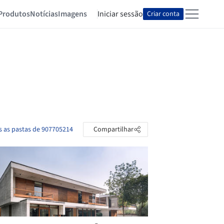
Produtos
Notícias
Imagens
Iniciar sessão
Criar conta
s as pastas de 907705214
Compartilhar