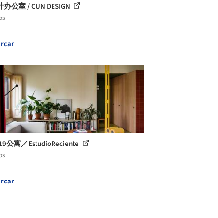
办公室 / CUN DESIGN
os
rcar
19公寓／EstudioReciente
os
rcar