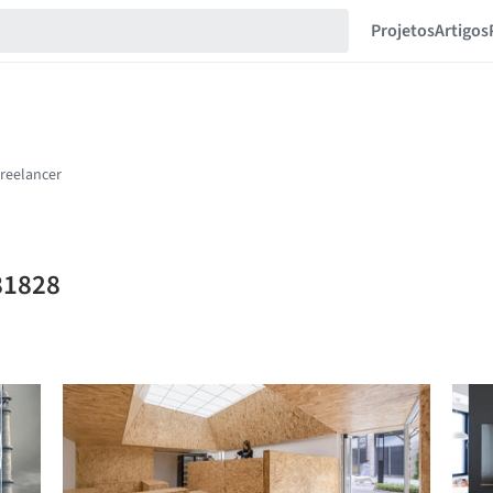
Projetos
Artigos
81828