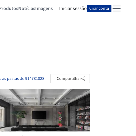
Produtos
Notícias
Imagens
Iniciar sessão
Criar conta
s as pastas de 914781828
Compartilhar