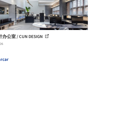
办公室 / CUN DESIGN
os
rcar