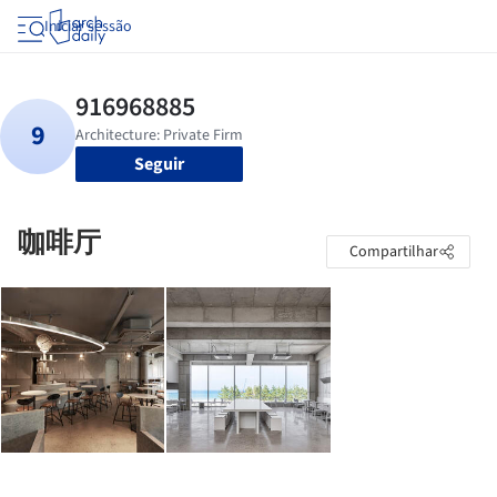
Iniciar sessão
Seguir
咖啡厅
Compartilhar