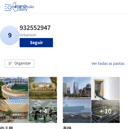
Iniciar sessão
Seguir
Organizar
Ver todas as pastas
+ 4
+ 10
幼儿园
高级